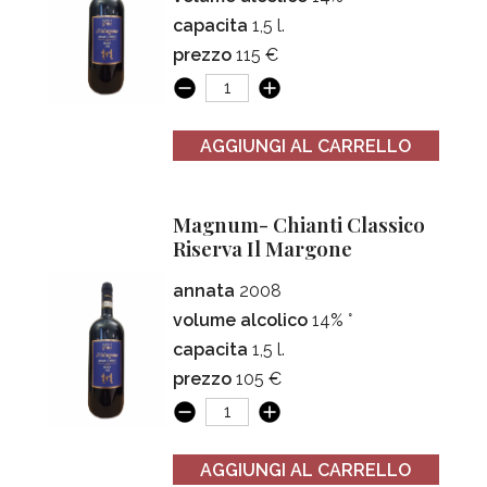
capacita
1,5 l.
prezzo
115 €
AGGIUNGI AL CARRELLO
Magnum- Chianti Classico
Riserva Il Margone
annata
2008
volume alcolico
14% °
capacita
1,5 l.
prezzo
105 €
AGGIUNGI AL CARRELLO