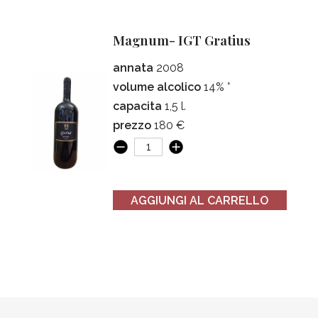
Magnum- IGT Gratius
annata
2008
volume alcolico
14% °
capacita
1,5 l.
prezzo
180 €
AGGIUNGI AL CARRELLO