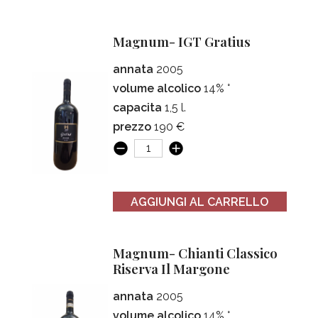
Magnum- IGT Gratius
annata
2005
volume alcolico
14% °
capacita
1,5 l.
prezzo
190 €
AGGIUNGI AL CARRELLO
Magnum- Chianti Classico
Riserva Il Margone
annata
2005
volume alcolico
14% °